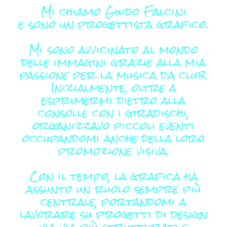
Mi chiamo Guido Falcini
e sono un progettista grafico.
Mi sono avvicinato al mondo
delle immagini grazie alla mia
passione per la musica da club.
Inizialmente, oltre a
esprimermi dietro alla
consolle con i giradischi,
organizzavo piccoli eventi
occupandomi anche della loro
promozione visiva.
Con il tempo, la grafica ha
assunto un ruolo sempre più
centrale, portandomi a
lavorare su progetti di design
via via più strutturati e